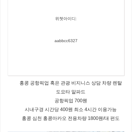
위쳇아이디:
aabbcc6327
홍콩 공항픽업 혹은 관광 비지니스 상담 차량 렌탈
도요타 알파드
공항픽업 700웬
시내구경 시간당 400웬 최소 4시간 이용가능
홍콩 심천 홍콩마카오 전용차량 1800웬/대 편도