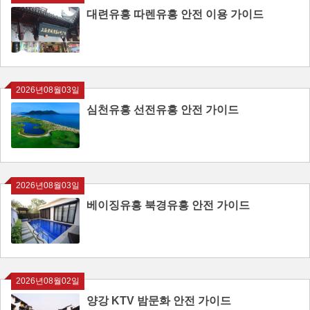
대련유흥 따렌유흥 안전 이용 가이드
2026년08월03일
심천유흥 선전유흥 안전 가이드
2026년08월03일
베이징유흥 북경유흥 안전 가이드
2026년08월02일
양강 KTV 밤문화 안전 가이드