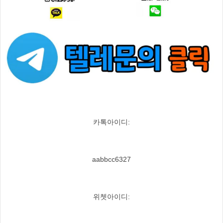
카톡아이디:
aabbcc6327
위쳇아이디: