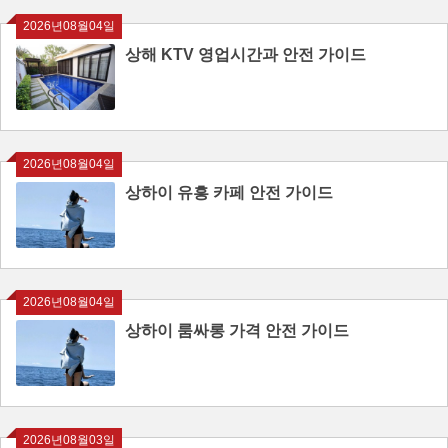
2026년08월04일
상해 KTV 영업시간과 안전 가이드
2026년08월04일
상하이 유흥 카페 안전 가이드
2026년08월04일
상하이 룸싸롱 가격 안전 가이드
2026년08월03일